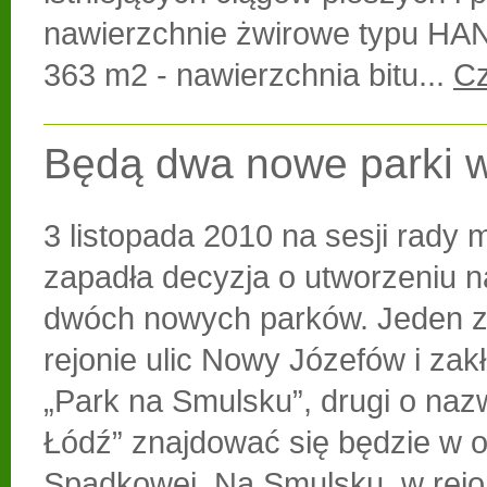
nawierzchnie żwirowe typu H
363 m2 - nawierzchnia bitu...
Cz
Będą dwa nowe parki w
3 listopada 2010 na sesji rady m
zapadła decyzja o utworzeniu n
dwóch nowych parków. Jeden z
rejonie ulic Nowy Józefów i zakł
„Park na Smulsku”, drugi o nazw
Łódź” znajdować się będzie w ok
Spadkowej. Na Smulsku, w rejo