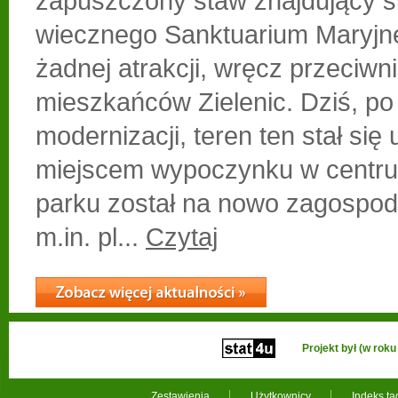
zapuszczony staw znajdujący si
wiecznego Sanktuarium Maryjne
żadnej atrakcji, wręcz przeciwn
mieszkańców Zielenic. Dziś, po
modernizacji, teren ten stał się
miejscem wypoczynku w centru
parku został na nowo zagospod
m.in. pl...
Czytaj
Projekt był (w ro
Zestawienia
Użytkownicy
Indeks t