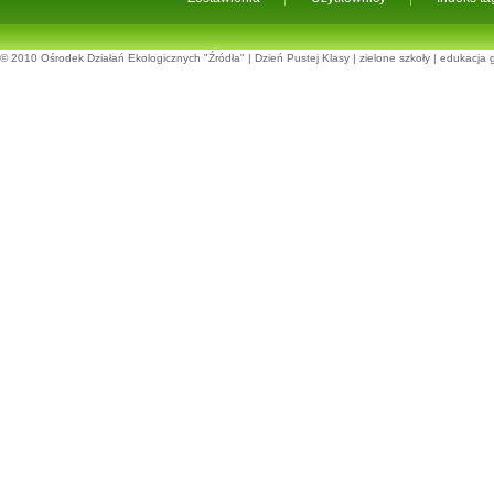
© 2010
Ośrodek Działań Ekologicznych "Źródła"
|
Dzień Pustej Klasy
|
zielone szkoły
|
edukacja 