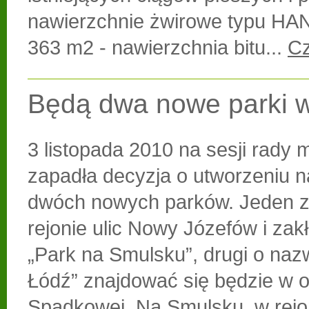
nawierzchnie żwirowe typu H
363 m2 - nawierzchnia bitu...
Cz
Będą dwa nowe parki w
3 listopada 2010 na sesji rady m
zapadła decyzja o utworzeniu n
dwóch nowych parków. Jeden z
rejonie ulic Nowy Józefów i zakł
„Park na Smulsku”, drugi o nazw
Łódź” znajdować się będzie w ok
Spadkowej. Na Smulsku, w rejo