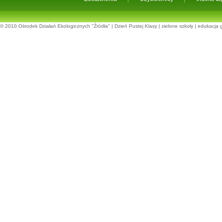
© 2010
Ośrodek Działań Ekologicznych "Źródła"
|
Dzień Pustej Klasy
|
zielone szkoły
|
edukacja 