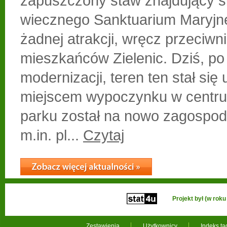
zapuszczony staw znajdujący si
wiecznego Sanktuarium Maryjne
żadnej atrakcji, wręcz przeciwn
mieszkańców Zielenic. Dziś, po
modernizacji, teren ten stał się
miejscem wypoczynku w centru
parku został na nowo zagospod
m.in. pl...
Czytaj
Projekt był (w ro
Zestawienia
Użytkownicy
Indeks t